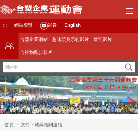
跳
到
主
要
:::
網站導覽
English
影音
內
容
台塑企業網站
趣味競賽示範影片
歡迎影片
區
吉祥物跑步影片
首頁
文件下載與相關連結