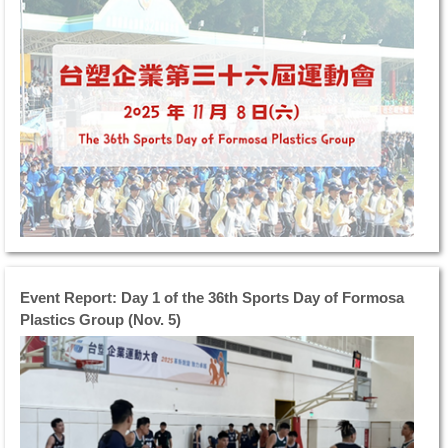
潮
台
塑
企
業
第
36
屆
運
動
大
會
預
Event Report: Day 1 of the 36th Sports Day of Formosa
賽
Plastics Group (Nov. 5)
於
11
月
第
6
36
日
屆
進
台