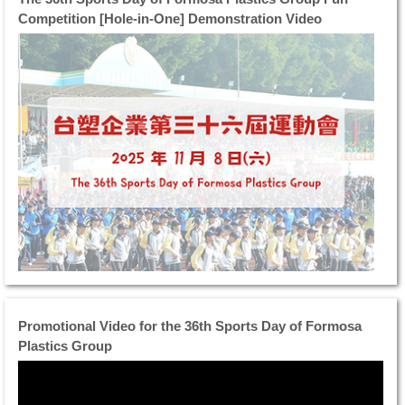
展
保
Competition [Hole-in-One] Demonstration Video
現
賽
出
程
堅
順
毅
利
精
進
神
行
與
於
團
11
隊
月
合
5
作
日
的
至
默
11
契
月
7
Promotional Video for the 36th Sports Day of Formosa
日
今
Plastics Group
舉
日
辦
賽
部
事