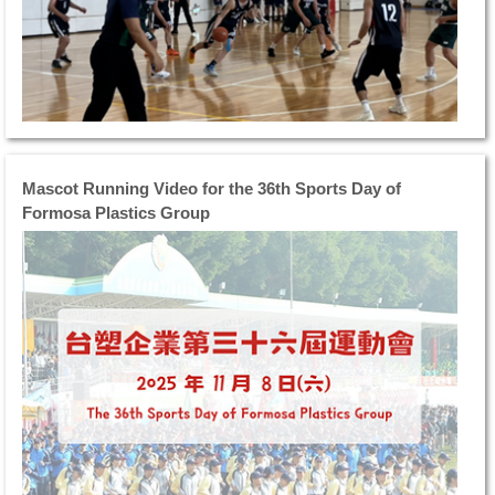
入
塑
第
企
二
業
日
運
賽
動
程
大
桌
會
球
將
Mascot Running Video for the 36th Sports Day of
及
於
Formosa Plastics Group
羽
11
球
月
預
8
賽
日
正
（
式
六
登
上
場
午
各
8
隊
時
選
在