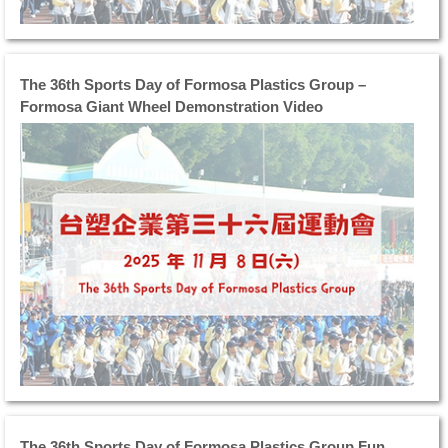
手
明
全
志
力
科
以
技
The 36th Sports Day of Formosa Plastics Group –
赴
大
Formosa Giant Wheel Demonstration Video
拚
學
勁
盛
十
大
足
舉
場
行
上
因
比
比
拼
賽
激
項
烈
目
精
豐
采
富
不
多
斷
元
充
為
分
確
The 36th Sports Day of Formosa Plastics Group Fun