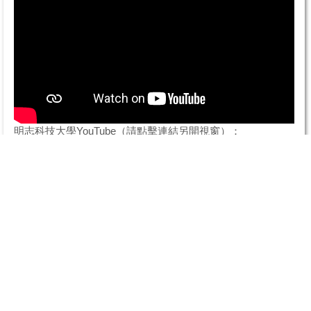
分
中
項
男
目
子
的
組
預
與
賽
女
今
子..
日
為
明志科技大學YouTube（請點擊連結另開視窗）：
預
https://youtu.be/IiznOQLaxZA?si=Vo9p0ODzzPcZTTGX
賽
首
日
開
Government Website Open Information Announcement
賽
Privacy & Security
項
Personal Data Protection & Contact Person
目
包
TEL: 886-2-2908-9899
括
Website Maintenance：
Ming Chi University Of Technology
籃
- Office of Library and Information Services - Ya-Ting Chou
球