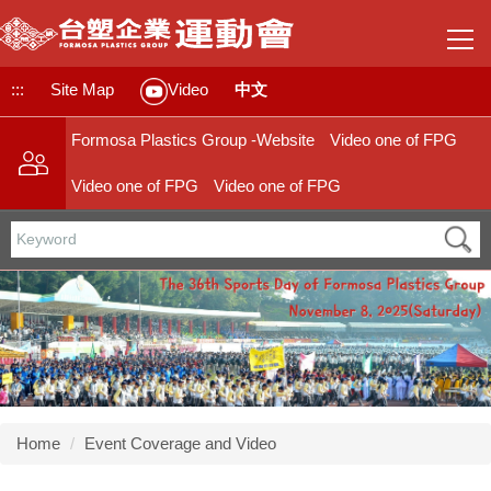
Jump
to
the
main
:::
Site Map
中文
Video
content
block
Formosa Plastics Group -Website
Video one of FPG
Video one of FPG
Video one of FPG
Home
Event Coverage and Video