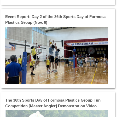
手全力拚搏，場上氣氛熱烈，...
Event Report: Day 2 of the 36th Sports Day of Formosa
Plastics Group (Nov. 6)
延
續
首
日
的
籃
球
排
球
與
網
球
The 36th Sports Day of Formosa Plastics Group Fun
賽
Competition [Master Angler] Demonstration Video
事
熱